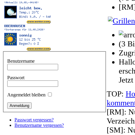
[RM
(3 Bi
Zugr
Hall
Benutzername
ersc
Passwort
Jetzt
TOP:
Ho
Angemeldet bleiben
komment
[RM]: Nu
Verzeich
Passwort vergessen?
Benutzername vergessen?
[SM]: Nu