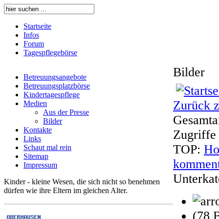
Startseite
Infos
Forum
Tagespflegebörse
Bilder
Betreuungsangebote
Betreuungsplatzbörse
Kindertagespflege
Zurück z
Medien
Aus der Presse
Gesamtan
Bilder
Kontakte
Zugriffe 
Links
TOP:
Ho
Schaut mal rein
Sitemap
komment
Impressum
Unterkat
Kinder - kleine Wesen, die sich nicht so benehmen
dürfen wie ihre Eltern im gleichen Alter.
(78 B