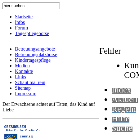
Startseite
Infos
Forum
Tagespflegebörse
Betreuungsangebote
Fehler
Betreuungsplatzbörse
Kindertagespflege
Kun
Medien
Kontakte
CO
Links
Schaut mal rein
Index
Sitemap
Impressum
Aktuell
Der Erwachsene achtet auf Taten, das Kind auf
Regeln
Liebe
Hilfe
Suche