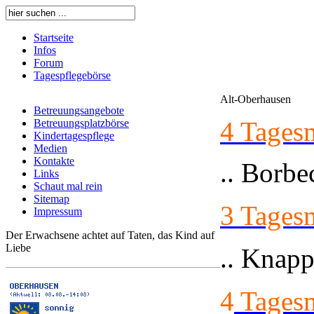
Startseite
Infos
Forum
Tagespflegebörse
Alt-Oberhausen
Betreuungsangebote
4 Tages
Betreuungsplatzbörse
Kindertagespflege
Medien
Kontakte
.. Borbe
Links
Schaut mal rein
Sitemap
3 Tages
Impressum
Der Erwachsene achtet auf Taten, das Kind auf
Liebe
.. Knapp
4
Tages